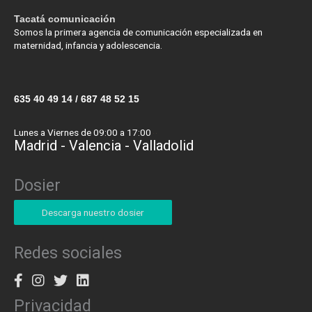
k
a
n
p
e
m
Tacatá comunicación
Somos la primera agencia de comunicación especializada en
maternidad, infancia y adolescencia.
635 40 49 14 / 687 48 52 15
Lunes a Viernes de 09:00 a 17:00
Madrid - Valencia - Valladolid
Dosier
Descarga nuestro dosier
Redes sociales
Privacidad