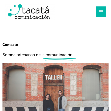
Ir
al
Menú
contenido
princi
Contacto
Somos artesanos de la
comunicación.