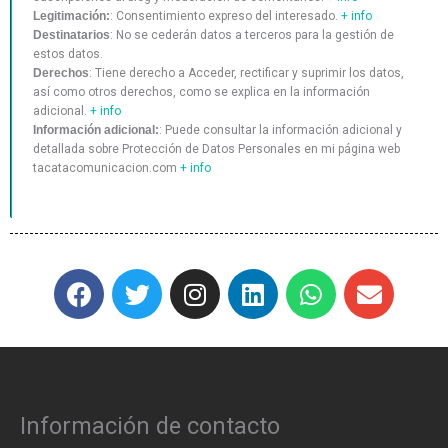
Legitimación:
: Consentimiento expreso del interesado.
+ info
Destinatarios
: No se cederán datos a terceros para la gestión de
estos datos.
Derechos
: Tiene derecho a Acceder, rectificar y suprimir los datos,
así como otros derechos, como se explica en la información
adicional.
+ info
Información adicional:
: Puede consultar la información adicional y
detallada sobre Protección de Datos Personales en mi página web
tacatacomunicacion.com
+ info
F
T
I
L
W
E
a
w
n
i
h
n
c
i
s
n
a
v
e
t
t
k
t
e
b
t
a
e
s
l
o
e
g
d
a
o
Información de contacto
o
r
r
i
p
p