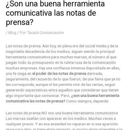
¿Son una buena herramienta
comunicativa las notas de
prensa?
/
Blog
/ Por
Tacatá Comunicación
Las notas de prensa. Aún hoy, en plena era del social media y de la
inagotable decadencia de los medios, siguen siendo la principal
herramienta comunicativa para muchas marcas, el número al que
juegan todo su presupuesto en la ruleta rusa de la comunicación
muchas empresas. Hay una confianza inmensa depositada en ellas,
una fe ciega en
el poder de las notas de prensa
derivada,
seguramente, del recuerdo de lo que fueron, de una fama que ya no
les corresponde, aunque sí les permite vivir de las rentas, seguir
generando expectativas entre aquellos que consideran que tienen
algo importante que comunicar. Pero,
¿son una buena herramienta
comunicativa las notas de prensa?
Como siempre, depende.
Las notas de prensa NO son una buena herramienta comunicativa
Las marcas sueñan con aparecer en los medios. Muchas veces a
cualquier precio. Y en esa ansiedad no reparan en si esa aparición
sirve para algo, si tiene algún impacto, si aporta algún intangible a la