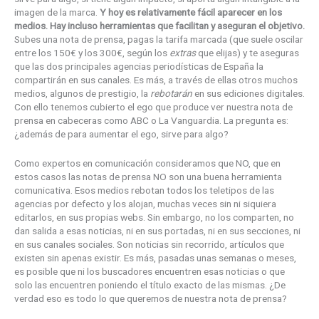
imagen de la marca.
Y hoy es relativamente fácil aparecer en los
medios. Hay incluso herramientas que facilitan y aseguran el objetivo.
Subes una nota de prensa, pagas la tarifa marcada (que suele oscilar
entre los 150€ y los 300€, según los
extras
que elijas) y te aseguras
que las dos principales agencias periodísticas de España la
compartirán en sus canales. Es más, a través de ellas otros muchos
medios, algunos de prestigio, la
rebotarán
en sus ediciones digitales.
Con ello tenemos cubierto el ego que produce ver nuestra nota de
prensa en cabeceras como ABC o La Vanguardia. La pregunta es:
¿además de para aumentar el ego, sirve para algo?
Como expertos en comunicación consideramos que NO, que en
estos casos las notas de prensa NO son una buena herramienta
comunicativa. Esos medios rebotan todos los teletipos de las
agencias por defecto y los alojan, muchas veces sin ni siquiera
editarlos, en sus propias webs. Sin embargo, no los comparten, no
dan salida a esas noticias, ni en sus portadas, ni en sus secciones, ni
en sus canales sociales. Son noticias sin recorrido, artículos que
existen sin apenas existir. Es más, pasadas unas semanas o meses,
es posible que ni los buscadores encuentren esas noticias o que
solo las encuentren poniendo el título exacto de las mismas. ¿De
verdad eso es todo lo que queremos de nuestra nota de prensa?