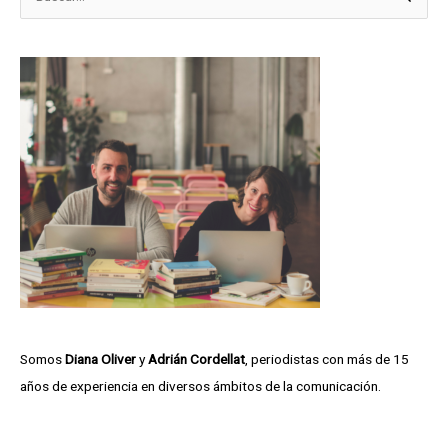
e
u
m
s
e
c
r
a
o
r
t
p
e
o
c
r
a
:
Somos
Diana Oliver
y
Adrián Cordellat
, periodistas con más de 15
años de experiencia en diversos ámbitos de la comunicación.