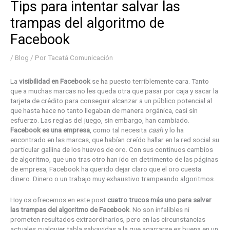
Tips para intentar salvar las
trampas del algoritmo de
Facebook
/
Blog
/ Por
Tacatá Comunicación
La
visibilidad en Facebook
se ha puesto terriblemente cara. Tanto
que a muchas marcas no les queda otra que pasar por caja y sacar la
tarjeta de crédito para conseguir alcanzar a un público potencial al
que hasta hace no tanto llegaban de manera orgánica, casi sin
esfuerzo. Las reglas del juego, sin embargo, han cambiado.
Facebook es una empresa
, como tal necesita
cash
y lo ha
encontrado en las marcas, que habían creído hallar en la red social su
particular gallina de los huevos de oro. Con sus continuos cambios
de algoritmo, que uno tras otro han ido en detrimento de las páginas
de empresa, Facebook ha querido dejar claro que el oro cuesta
dinero. Dinero o un trabajo muy exhaustivo trampeando algoritmos.
Hoy os ofrecemos en este post
cuatro trucos más uno para salvar
las trampas del algoritmo de Facebook
. No son infalibles ni
prometen resultados extraordinarios, pero en las circunstancias
actuales cualquier tabla salvavidas a la que agarrarse es buena en un