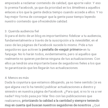
empezado a reclamar contenido de calidad, que aporte valor. Y eso
lo premia Facebook, ya que da prioridad en los
timelines
a aquellos
enlaces a los que la gente dedica tiempo cuando accede a ellos. Y no
hay mejor forma de conseguir que la gente pase tiempo leyendo
nuestro contenido que ofreciéndole calidad.
3. Querida audiencia fiel
Si para el éxito de un blog es importantísimo fidelizar a tu audiencia,
fundamentalmente a través de la suscripción a la
newsletter
, en el
caso de las páginas de Facebook sucede lo mismo. Pide a tus
seguidores que activen la
pestaña de «seguir primero»
en tu
fanpage. No lo harán todos, evidentemente, pero sí aquellos que
realmente no quieren perderse ninguna de tus actualizaciones. Con
ellos ya tendrás una importante base de seguidores fieles a los que
te garantizarás que les llegarán tus actualizaciones.
4. Menos es más
Dada la coyuntura que estamos dibujando, ya no tiene sentido (si es
que alguna vez lo ha tenido) publicar actualizaciones a diestro y
siniestro en nuestra página de Facebook. ¿Para qué, si no lo va a ver
nadie? Hoy todo pasa por hilar fino con las publicaciones que
realizamos,
priorizando la calidad a la cantidad y siempre teniendo
muy en cuenta qué buscan nuestros seguidores de nosotros
. ¿Qué