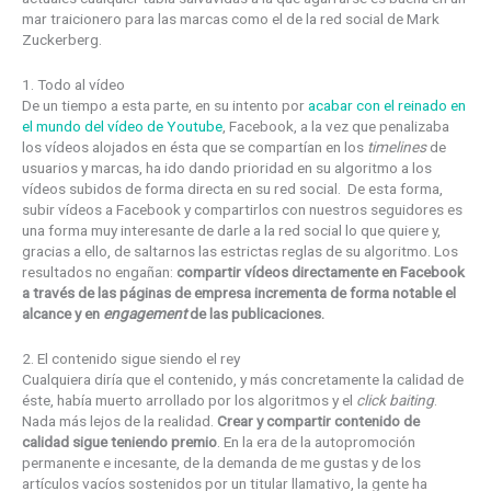
mar traicionero para las marcas como el de la red social de Mark
Zuckerberg.
1. Todo al vídeo
De un tiempo a esta parte, en su intento por
acabar con el reinado en
el mundo del vídeo de Youtube
, Facebook, a la vez que penalizaba
los vídeos alojados en ésta que se compartían en los
timelines
de
usuarios y marcas, ha ido dando prioridad en su algoritmo a los
vídeos subidos de forma directa en su red social. De esta forma,
subir vídeos a Facebook y compartirlos con nuestros seguidores es
una forma muy interesante de darle a la red social lo que quiere y,
gracias a ello, de saltarnos las estrictas reglas de su algoritmo. Los
resultados no engañan:
compartir vídeos directamente en Facebook
a través de las páginas de empresa incrementa de forma notable el
alcance y en
engagement
de las publicaciones.
2. El contenido sigue siendo el rey
Cualquiera diría que el contenido, y más concretamente la calidad de
éste, había muerto arrollado por los algoritmos y el
click baiting
.
Nada más lejos de la realidad.
Crear y compartir contenido de
calidad sigue teniendo premio
. En la era de la autopromoción
permanente e incesante, de la demanda de me gustas y de los
artículos vacíos sostenidos por un titular llamativo, la gente ha