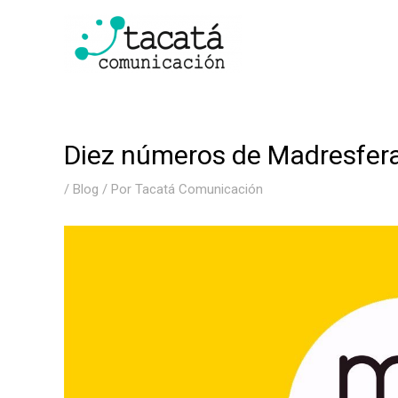
Ir
al
contenido
Diez números de Madresfer
/
Blog
/ Por
Tacatá Comunicación