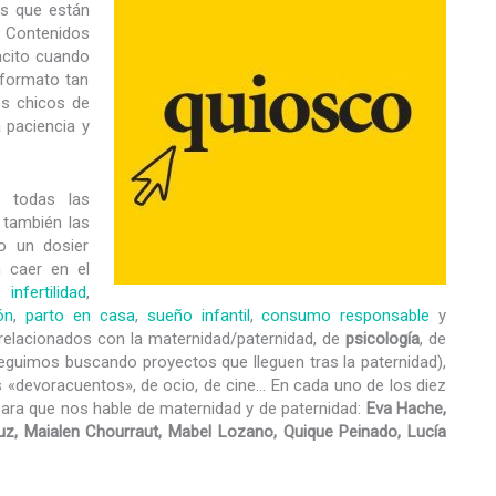
as que están
 Contenidos
pacito cuando
 formato tan
os chicos de
 paciencia y
, todas las
también las
o un dosier
n caer en el
,
infertilidad
,
ón
,
parto en casa
,
sueño infantil
,
consumo responsable
y
relacionados con la maternidad/paternidad, de
psicología
, de
seguimos buscando proyectos que lleguen tras la paternidad),
as «devoracuentos», de ocio, de cine… En cada uno de los diez
ra que nos hable de maternidad y de paternidad:
Eva Hache,
uz, Maialen Chourraut, Mabel Lozano, Quique Peinado, Lucía