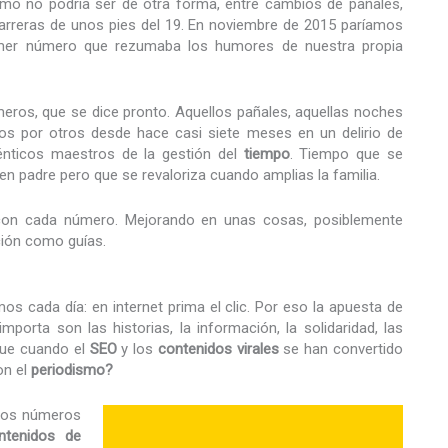
omo no podría ser de otra forma, entre cambios de pañales,
arreras de unos pies del 19. En noviembre de 2015 paríamos
imer número que rezumaba los humores de nuestra propia
ros, que se dice pronto. Aquellos pañales, aquellas noches
os por otros desde hace casi siete meses en un delirio de
ténticos maestros de la gestión del
tiempo
. Tiempo que se
n padre pero que se revaloriza cuando amplias la familia.
on cada número. Mejorando en unas cosas, posiblemente
ación como guías.
os cada día: en internet prima el clic. Por eso la apuesta de
orta son las historias, la información, la solidaridad, las
que cuando el
SEO
y los
contenidos
virales
se han convertido
con el
periodismo?
 los números
ntenidos de