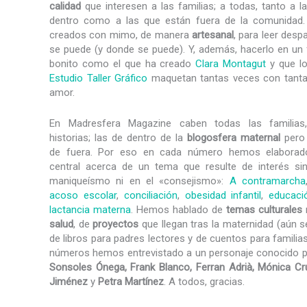
calidad
que interesen a las familias; a todas, tanto a l
dentro como a las que están fuera de la comunidad.
creados con mimo, de manera
artesanal
, para leer des
se puede (y donde se puede). Y, además, hacerlo en un
bonito como el que ha creado
Clara Montagut
y que l
Estudio Taller Gráfico
maquetan tantas veces con tanta
amor.
En Madresfera Magazine caben todas las familias
historias; las de dentro de la
blogosfera maternal
pero 
de fuera. Por eso en cada número hemos elaborad
central acerca de un tema que resulte de interés si
maniqueísmo ni en el «consejismo»:
A contramarcha
acoso escolar
,
conciliación
,
obesidad infantil
,
educaci
lactancia materna
. Hemos hablado de
temas
culturales
salud
, de
proyectos
que llegan tras la maternidad (aún 
de libros para padres lectores y de cuentos para famili
números hemos entrevistado a un personaje conocido pa
Sonsoles Ónega, Frank Blanco, Ferran Adrià, Mónica Cr
Jiménez
y
Petra Martínez
. A todos, gracias.