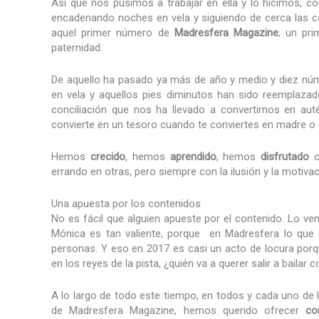
Así que nos pusimos a trabajar en ella y lo hicimos, c
encadenando noches en vela y siguiendo de cerca las c
aquel primer número de
Madresfera Magazine
; un pr
paternidad.
De aquello ha pasado ya más de año y medio y diez núme
en vela y aquellos pies diminutos han sido reemplazad
conciliación que nos ha llevado a convertirnos en au
convierte en un tesoro cuando te conviertes en madre o e
Hemos
crecido
, hemos
aprendido
, hemos
disfrutado
c
errando en otras, pero siempre con la ilusión y la motiv
Una apuesta por los contenidos
No es fácil que alguien apueste por el contenido. Lo vem
Mónica es tan valiente, porque en Madresfera lo que imp
personas. Y eso en 2017 es casi un acto de locura por
en los reyes de la pista, ¿quién va a querer salir a bailar 
A lo largo de todo este tiempo, en todos y cada uno de
de Madresfera Magazine, hemos querido ofrecer
co