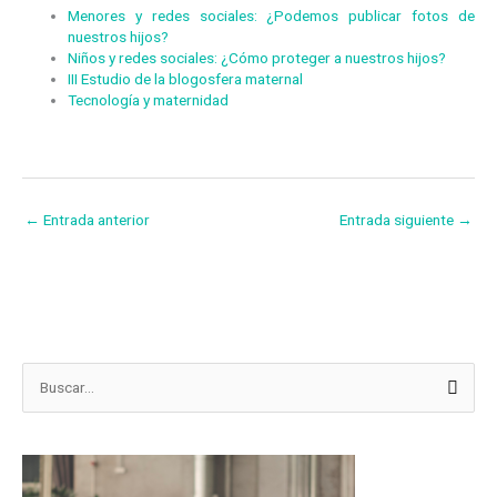
Menores y redes sociales: ¿Podemos publicar fotos de
nuestros hijos?
Niños y redes sociales: ¿Cómo proteger a nuestros hijos?
III Estudio de la blogosfera maternal
Tecnología y maternidad
←
Entrada anterior
Entrada siguiente
→
H
B
e
u
m
s
e
c
r