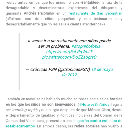
restaurantes en los que los niños no son «
rentables
«, a raíz de la
desagradable y discriminatoria experiencia del dibujante y
guionista
Andrés Palomino
en un
restaurante de San Sebastián
(«Fuimos con dos niños pequeños y nos insinuaron muy
desagradablemente que no les salía a cuenta atendernos»).
a veces ir a un restaurante con niños puede
ser un problema.
#stopniñofobia
https://t.co/j5cLRqWcLT
pic.twitter.com/DoZZsogrvC
— Crónicas PSN (@CronicasPSN)
18 de mayo
de 2017
También en mayo se ha hablado mucho en redes sociales de
hoteles
en los que los niños no son bienvenidos
(
#HotelesSinNiños
llegó a
ser
trending topic
) y que surgía después de que
Mónica Oltra
, desde
el departamento de Igualdad y Políticas Inclusivas del Consell de la
Comunidad Valenciana, presentara una
alegación contra este tipo de
establecimientos
. En ambos casos, las
redes sociales
han vuelto a