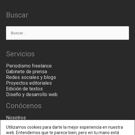
Buscar
Buscar
por:
Servicios
Periodismo freelance
Gabinete de prensa
Redes sociales y blogs
Proyectos editoriales
Edición de textos
Diseño y desarrollo web
Conócenos
Nosotros
Filosofía
Utilizamos cookies para darte la mejor experiencia en nuestra
Blog
web. Entendemos que te parece bien, pero en tu mano está
Contacto