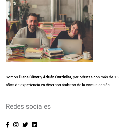
a
o
r
t
p
e
o
c
r
a
:
Somos
Diana Oliver
y
Adrián Cordellat
, periodistas con más de 15
años de experiencia en diversos ámbitos de la comunicación.
Redes sociales