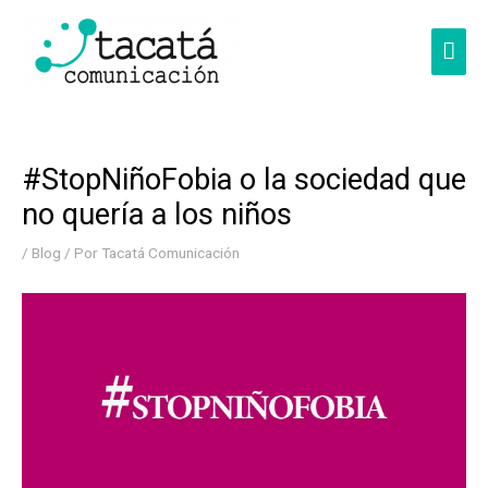
Ir
al
Men
contenido
princ
#StopNiñoFobia o la sociedad que
no quería a los niños
/
Blog
/ Por
Tacatá Comunicación