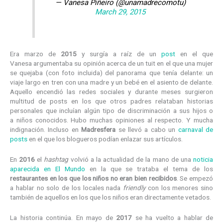
— Vanesa Piñeiro (@unamadrecomotu)
March 29, 2015
Era marzo de
2015
y surgía a raíz de un
post
en el que
Vanesa argumentaba su opinión acerca de un tuit en el que una mujer
se quejaba (con foto incluida) del panorama que tenía delante: un
viaje largo en tren con una madre y un bebé en el asiento de delante.
Aquello encendió las redes sociales y durante meses surgieron
multitud de posts en los que otros padres relataban historias
personales que incluían algún tipo de discriminación a sus hijos o
a niños conocidos. Hubo muchas opiniones al respecto. Y mucha
indignación. Incluso en
Madresfera
se llevó a cabo un
carnaval de
posts
en el que los blogueros podían enlazar sus artículos.
En
2016
el
hashtag
volvió a la actualidad de la mano de una
noticia
aparecida en El Mundo
en la que se trataba el tema de los
restaurantes en los que los niños no eran bien recibidos
. Se empezó
a hablar no solo de los locales nada
friendly
con los menores sino
también de aquellos en los que los niños eran directamente vetados.
La historia continúa. En mayo de
2017
se ha vuelto a hablar de