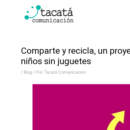
Ir
al
contenido
Comparte y recicla, un proy
niños sin juguetes
/
Blog
/ Por
Tacatá Comunicación