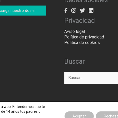
carga nuestro dosier
Privacidad
Aviso legal
Política de privacidad
Política de cookies
Buscar
Buscar
por:
stra web. Entendemos que te
s de 14 años tus padres o
Aceptar
Rechaza
cación en Madrid - Tacatá Comunicación
- Todos los derechos res