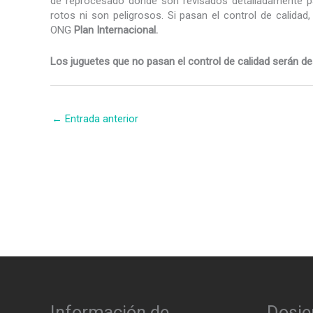
de reprocesado donde son revisados detalladamente p
rotos ni son peligrosos. Si pasan el control de calidad
ONG
Plan Internacional.
Los juguetes que no pasan el control de calidad serán des
←
Entrada anterior
Información de
Dosie