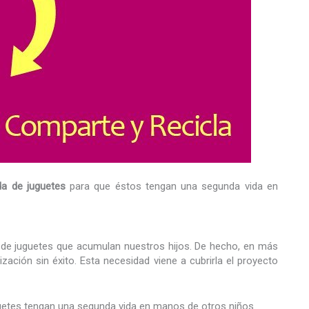
da de juguetes
para que éstos tengan una segunda vida en
e juguetes que acumulan nuestros hijos. De hecho, en más
ción sin éxito. Esta necesidad viene a cubrirla el proyecto
etes tengan una segunda vida en manos de otros niños.