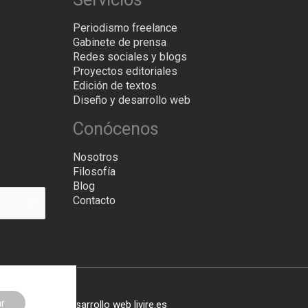
Periodismo freelance
Gabinete de prensa
Redes sociales y blogs
Proyectos editoriales
Edición de textos
Diseño y desarrollo web
Conócenos
Nosotros
Filosofía
Blog
Contacto
r
ervados -
Desarrollo web
livire.es