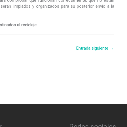
ara comprobar que funcionan correctamente, que no están
, serán limpiados y organizados para su posterior envío a la
tinados al reciclaje
.
Entrada siguiente
→
r
Redes sociales