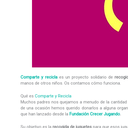
Comparte y recicla
es un proyecto solidario de
recogi
manos de otros niños. Os contamos cómo funciona.
Qué es
Comparte y Recicla
Muchos padres nos quejamos a menudo de la cantidad d
de una ocasión hemos querido donarlos a alguna organiza
que han lanzado desde la
Fundación Crecer Jugando
.
Su objetivo es la
recogida de juguetes
para que esos jugu